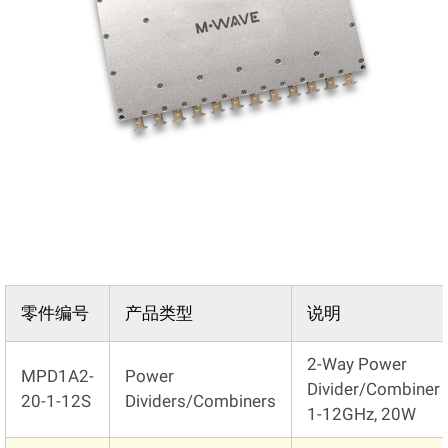
零件编号
产品类型
说明
2-Way Power
MPD1A2-
Power
Divider/Combiner
20-1-12S
Dividers/Combiners
1-12GHz, 20W